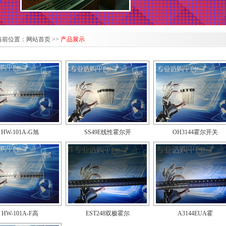
当前位置：
网站首页
>>
产品展示
HW-101A-G旭
SS49E线性霍尔开
OH3144霍尔开关
HW-101A-F高
EST248双极霍尔
A3144EUA霍