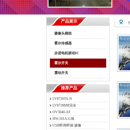
产品展示
摄像头模组
霍尔传感器
步进电机驱动IC
霍尔开关
震动开关
推荐产品
LV8726TA-N
LV8728MR完全
OV5640-AF
HW-101A-G旭
USB即用即插 摄像