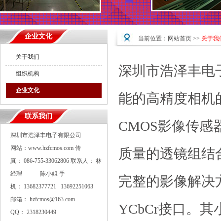
企业文化
当前位置：
网站首页
>>
关于我
关于我们
深圳市浩泽丰电
组织机构
企业文化
能的高精度相机
联系我们
CMOS影像传
深圳市浩泽丰电子有限公司
网站：www.hzfcmos.com 传
质量的透镜组结
真： 086-755-33062806 联系人： 林
经理 陈小姐 手
完整的影像解决方
机： 13682377721 13692251063
邮箱： hzfcmos@163.com
YCbCr接口。
QQ： 2318230449