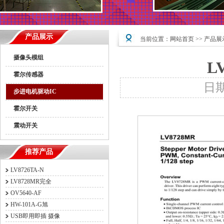
产品展示
当前位置：
网站首页
>>
产品展
摄像头模组
L
霍尔传感器
日期：
步进电机驱动IC
霍尔开关
震动开关
推荐产品
LV8726TA-N
LV8728MR完全
OV5640-AF
HW-101A-G旭
USB即用即插 摄像