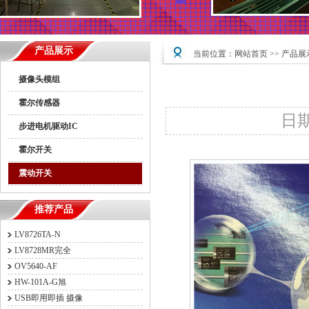
产品展示
当前位置：
网站首页
>>
产品展
摄像头模组
霍尔传感器
日期：
步进电机驱动IC
霍尔开关
震动开关
推荐产品
LV8726TA-N
LV8728MR完全
OV5640-AF
HW-101A-G旭
USB即用即插 摄像