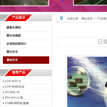
产品展示
当前位置：
网站首页
>>
产品展
摄像头模组
霍尔传感器
日期：
步进电机驱动IC
霍尔开关
震动开关
推荐产品
LV8726TA-N
LV8728MR完全
OV5640-AF
HW-101A-G旭
USB即用即插 摄像