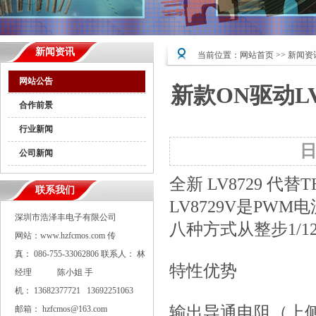
新闻资讯
当前位置：
网站首页
>>
新闻资
网站公告
新款ON驱动LV8
合作前景
行业新闻
公司新闻
全新 LV8729 代替
联系我们
LV8729V是P
深圳市浩泽丰电子有限公司
八种方式从整步1/
网站：www.hzfcmos.com 传
真： 086-755-33062806 联系人： 林
特性优势
经理 陈小姐 手
机： 13682377721 13692251063
输出导通电阻（上侧： 0
邮箱： hzfcmos@163.com