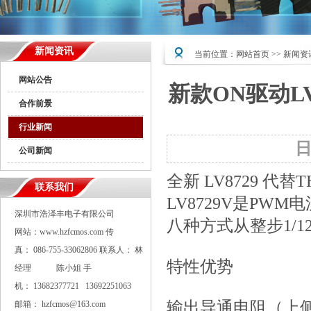
新闻资讯
当前位置：
网站首页
>>
新闻资
网站公告
新款ON驱动LV8
合作前景
行业新闻
公司新闻
全新 LV8729 代替
联系我们
LV8729V是P
深圳市浩泽丰电子有限公司
八种方式从整步1/
网站：www.hzfcmos.com 传
真： 086-755-33062806 联系人： 林
特性优势
经理 陈小姐 手
机： 13682377721 13692251063
输出导通电阻（上侧： 0
邮箱： hzfcmos@163.com