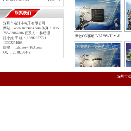
联系我们
深圳市浩泽丰电子有限公司
新款ON驱动LV8729V-TLM-H
网站：www.hzfcmos.com 传真： 086-
755-33062806 联系人： 林经理
陈小姐 手 机： 13682377721
13692251063
邮箱： hzfcmos@163.com
QQ： 2318230449
SS49E线性霍尔开关HAL49E
深圳市浩
SW-18010P震动开关