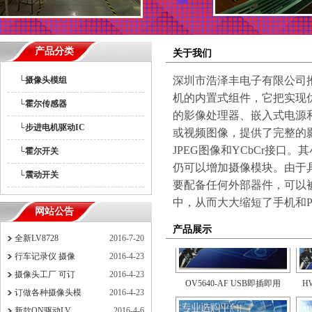
产品分类
关于我们
深圳市浩泽丰电子有限公司
└摄像头模组
机的内置式组件，它把实现优
└霍尔传感器
的影像处理器、嵌入式电源和
└步进电机驱动IC
或视频图像，提供了完整的影
LV8726TA-NH步进电机驱动芯片
L
JPEG图像和YCbCr接
└霍尔开关
仍可以增加摄像模块。由于
└震动开关
要配备任何外部器件，可以
中，从而大大缩短了手机和
网站公告
产品展示
全新LV8728
2016-7-20
行车记录仪 摄像
2016-4-23
OV5640-AF USB即插即用
H
摄像头工厂 可订
2016-4-23
订做各种摄像头模
2016-4-23
新款ON驱动LV
2016-4-6